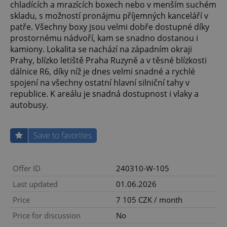
chladících a mrazících boxech nebo v menším suchém
skladu, s možností pronájmu příjemných kanceláří v
patře. Všechny boxy jsou velmi dobře dostupné díky
prostornému nádvoří, kam se snadno dostanou i
kamiony. Lokalita se nachází na západním okraji
Prahy, blízko letiště Praha Ruzyně a v těsné blízkosti
dálnice R6, díky níž je dnes velmi snadné a rychlé
spojení na všechny ostatní hlavní silniční tahy v
republice. K areálu je snadná dostupnost i vlaky a
autobusy.
Save to favorites
Offer ID
240310-W-105
Last updated
01.06.2026
Price
7 105 CZK / month
Price for discussion
No