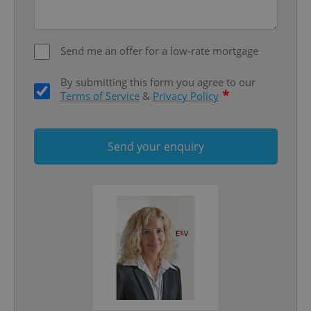
Functionality
Strictly necessary cookies allow core website
Send me an offer for a low-rate mortgage
functionality such as user login and account
management. The website cannot be used properly
without strictly necessary cookies.
By submitting this form you agree to our
*
Terms of Service
&
Privacy Policy
Provider
/
Name
Expi
Domain
missing_agency_profile_modal_displayed
.expats.cz
1 
Send your enquiry
Google
Privacy Policy