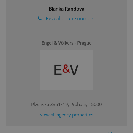
ex_polls
.expats.cz
1 
Blanka Randová
Reveal phone number
Engel & Völkers - Prague
add_logo_profile_modal_displayed
.expats.cz
1 
Plzeňská 3351/19, Praha 5, 15000
view all agency properties
^qs_[0-9]+$
.expats.cz
1 m