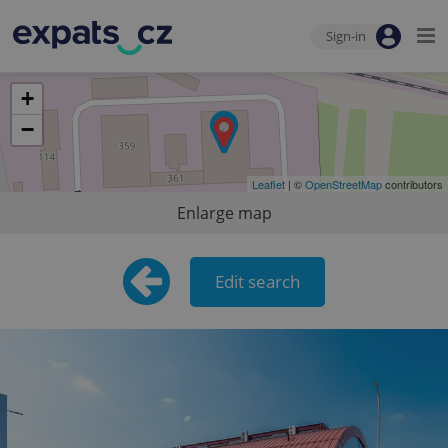
Sign-in
+
−
Leaflet
| ©
OpenStreetMap
contributors
Enlarge map
Edit search