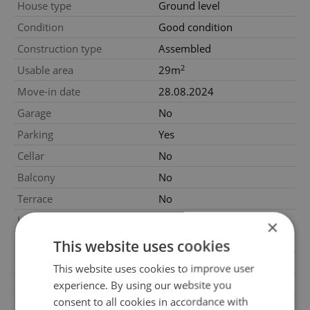
House type
Ground level
Condition
Good condition
Construction type
Assembled
2
Usable area
29m
Move-in date
28.08.2024
Garage
No
Parking
Yes
Cellar
No
Balcony
No
Terrace
No
Loggia
No
×
Pool
No
This website uses cookies
Garrets (attic spaces)
No
This website uses cookies to improve user
experience. By using our website you
Low-energy
No
consent to all cookies in accordance with
G - Exceptionally