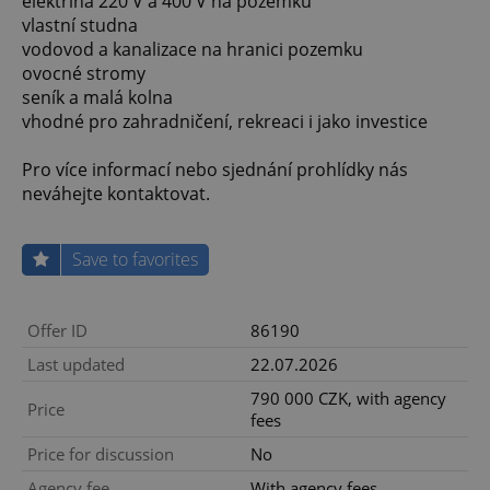
elektřina 220 V a 400 V na pozemku
vlastní studna
vodovod a kanalizace na hranici pozemku
ovocné stromy
seník a malá kolna
vhodné pro zahradničení, rekreaci i jako investice
Pro více informací nebo sjednání prohlídky nás
neváhejte kontaktovat.
Save to favorites
Offer ID
86190
Last updated
22.07.2026
790 000 CZK, with agency
Price
fees
Price for discussion
No
Agency fee
With agency fees