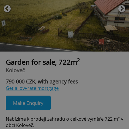
2
Garden for sale, 722m
Koloveč
790 000 CZK, with agency fees
Get a low-rate mortgage
Make Enquiry
Nabízíme k prodeji zahradu o celkové výměře 722 m² v
obci Koloveč.