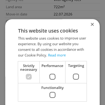
2
Land area
722m
Move-in date
22.07.2026
Garage
No
×
Parking
No
This website uses cookies
Cellar
No
This website uses cookies to improve user
Balcony
No
experience. By using our website you
consent to all cookies in accordance with
Terrace
No
our Cookie Policy.
Read more
Loggia
No
Pool
No
Strictly
Performance
Targeting
necessary
Water source
Local source
Waste management
Public sewage
Building surroundings
Residential
Functionality
Garrets (attic spaces)
No
Road type
Asphalt