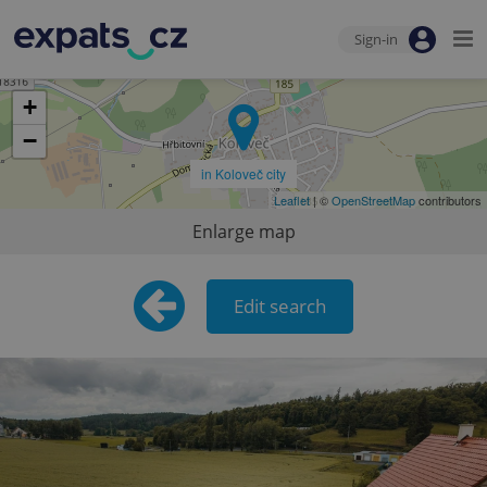
Sign-in
+
−
in Koloveč city
Leaflet
| ©
OpenStreetMap
contributors
Enlarge map
Edit search