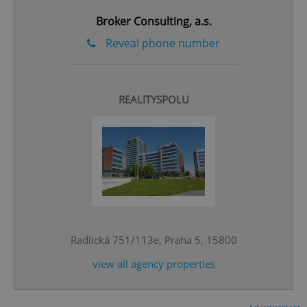
Broker Consulting, a.s.
Reveal phone number
REALITYSPOLU
^qs_[0-9]+$
.expats.cz
1 m
Radlická 751/113e, Praha 5, 15800
view all agency properties
^eps_[0-9]+$
.expats.cz
1 m