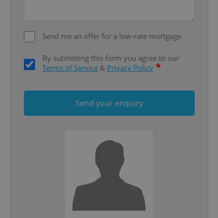
Send me an offer for a low-rate mortgage
By submitting this form you agree to our
*
Terms of Service
&
Privacy Policy
Google
Send your enquiry
Privacy Policy
ex_polls
.expats.cz
1 
add_logo_profile_modal_displayed
.expats.cz
1 