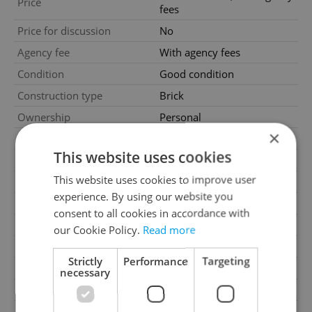
Price
fees
Price for discussion
No
Agency fee
With agency fees
Condition
Good condition
Construction type
Brick
Ownership
Personal
×
Floor
2
This website uses cookies
Number of floors
3
This website uses cookies to improve user
2
Usable area
57m
experience. By using our website you
Move-in date
01.07.2026
consent to all cookies in accordance with
Garage
No
our Cookie Policy.
Read more
Parking
No
Strictly
Performance
Targeting
Cellar
No
necessary
Balcony
No
Terrace
No