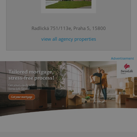
^eps_[0-9]+$
.expats.cz
1 m
Radlická 751/113e, Praha 5, 15800
view all agency properties
Advertisement
CookieScriptConsent
1 m
CookieScript
.expats.cz