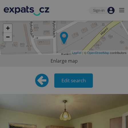
Sign-in
+
−
Leaflet
| ©
OpenStreetMap
contributors
Enlarge map
Edit search