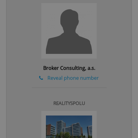
add_logo_profile_modal_displayed
.expats.cz
1 
Broker Consulting, a.s.
Reveal phone number
^qs_[0-9]+$
.expats.cz
1 m
REALITYSPOLU