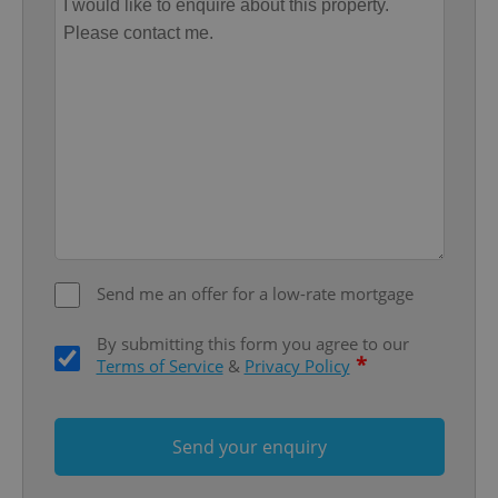
Provider
/
Name
Expi
Domain
missing_agency_profile_modal_displayed
.expats.cz
1 
Send me an offer for a low-rate mortgage
Google
By submitting this form you agree to our
Privacy Policy
*
Terms of Service
&
Privacy Policy
ex_polls
.expats.cz
1 
Send your enquiry