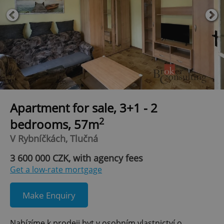
Apartment for sale, 3+1 - 2
2
bedrooms, 57m
V Rybníčkách, Tlučná
3 600 000 CZK, with agency fees
Get a low-rate mortgage
Make Enquiry
Nabízíme k prodeji byt v osobním vlastnictví o