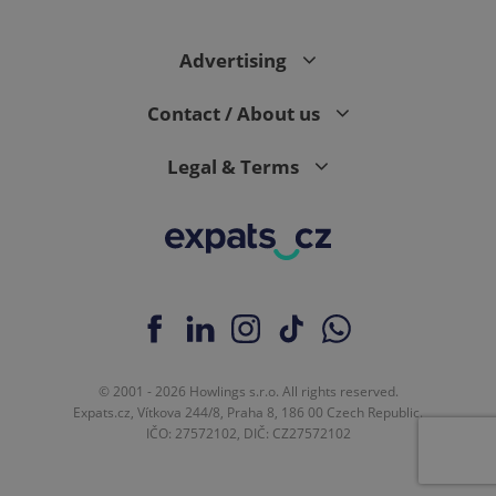
Advertising
expss
.www.expats.cz
12 
Contact / About us
Legal & Terms
PHPSESSID
PHP.net
min
.www.expats.cz
© 2001 - 2026 Howlings s.r.o. All rights reserved.
Expats.cz, Vítkova 244/8, Praha 8, 186 00 Czech Republic.
IČO: 27572102, DIČ: CZ27572102