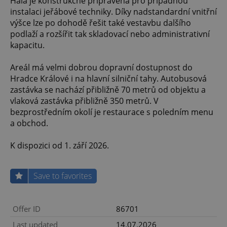
Hala je konstrukčně připravena pro případnou
instalaci jeřábové techniky. Díky nadstandardní vnitřní
výšce lze po dohodě řešit také vestavbu dalšího
podlaží a rozšířit tak skladovací nebo administrativní
kapacitu.
Areál má velmi dobrou dopravní dostupnost do
Hradce Králové i na hlavní silniční tahy. Autobusová
zastávka se nachází přibližně 70 metrů od objektu a
vlaková zastávka přibližně 350 metrů. V
bezprostředním okolí je restaurace s poledním menu
a obchod.
K dispozici od 1. září 2026.
Save to favorites
Offer ID
86701
Last updated
14.07.2026