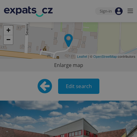
Sign-in
+
−
Leaflet
| ©
OpenStreetMap
contributors
Enlarge map
Edit search