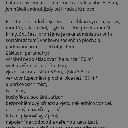
halu v uzavřeném a oploceném areálu v obci Blešno,
jen několik minut jízdy od Hradce Králové.
Prostor je vhodný zejména pro lehkou výrobu, servis,
montáž, skladování, logistiku nebo provoz menší
firmy. Součástí pronájmu je také administrativní a
sociální zázemí, venkovní zpevněná plocha a
parkování přímo před objektem.
Základní parametry:
výrobní nebo skladovací hala: cca 150 m²,
světlá výška: přibližně 7–8 m,
vjezdová vrata: šířka 3,9 m, výška 3,3 m,
venkovní zpevněná plocha: více než 150 m²,
5 parkovacích míst,
kancelář,
kuchyňka a sociální zařízení,
bezproblémový příjezd a vjezd nákladních vozidel,
oplocený a uzavřený areál,
lokální plynové vytápění,
napojení na vodovod a veřejnou kanalizaci.