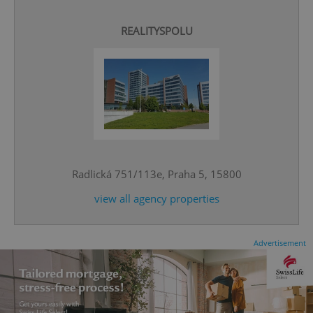
REALITYSPOLU
^eps_[0-9]+$
.expats.cz
1 m
Radlická 751/113e, Praha 5, 15800
view all agency properties
Advertisement
CookieScriptConsent
1 m
CookieScript
.expats.cz