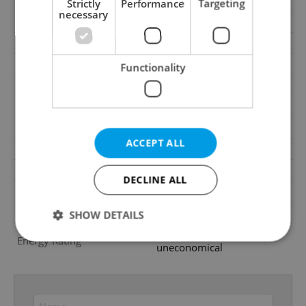
Balcony
No
Strictly
Performance
Targeting
necessary
Terrace
No
Loggia
No
Pool
No
Functionality
Water source
Remote source
Gas
Personal source
Waste management
Public sewage
ACCEPT ALL
Number of parking spaces
5
Garrets (attic spaces)
No
DECLINE ALL
Road type
Asphalt
Low-energy
No
SHOW DETAILS
G - Exceptionally
Energy Rating
uneconomical
Strictly necessary
Performance
Targeting
Functionality