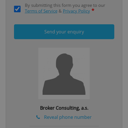
By submitting this form you agree to our
*
Terms of Service
&
Privacy Policy
Send your enquiry
add_logo_profile_modal_displayed
.expats.cz
1 
Broker Consulting, a.s.
^qs_[0-9]+$
.expats.cz
1 m
Reveal phone number