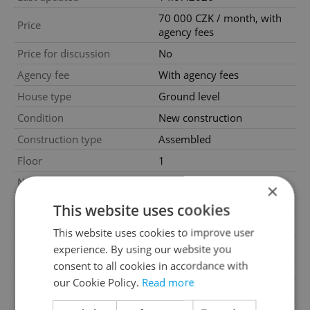
70 000 CZK / month, with
Price
agency fees
Price for discussion
No
Agency fee
With agency fees
House type
Ground level
Condition
New construction
Construction type
Assembled
Floor
1
Number of floors
1
×
2
Usable area
150m
This website uses cookies
Move-in date
01.09.2026
This website uses cookies to improve user
Garage
No
experience. By using our website you
consent to all cookies in accordance with
Parking
Yes
our Cookie Policy.
Read more
Cellar
No