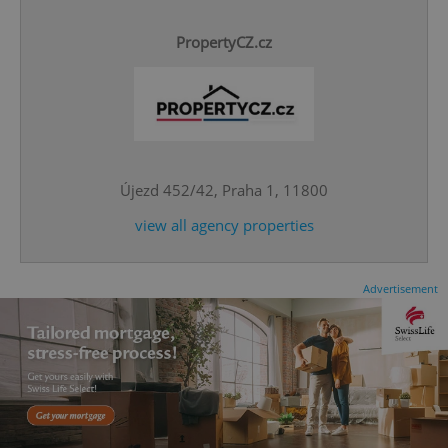
PropertyCZ.cz
^qs_[0-9]+$
.expats.cz
1 m
Újezd 452/42, Praha 1, 11800
view all agency properties
Advertisement
^eps_[0-9]+$
.expats.cz
1 m