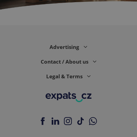
CookieScriptConsent
1 m
CookieScript
.expats.cz
Advertising
Contact / About us
Legal & Terms
expss
.www.expats.cz
12 