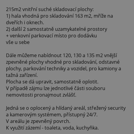
215m2 vnitřní suché skladovací plochy:
1) hala vhodná pro skladování 163 m2, mříže na
dveřích i oknech.
2) další 2 samostatně uzamykatelné prostory
+ venkovní parkovací místo pro dodávku
vše u sebe
Dále můžeme nabídnout 120, 130 a 135 m2 vnější
zpevněné plochy vhodné pro skladování, odstavné
plochy, parkování techniky a vozidel, pro kamiony a
tažná zařízení.
Plocha se dá upravit, samostatně oplotit.
V případě zájmu lze jednotlivé části souboru
nemovitosti pronajmout zvlášť.
Jedná se o oplocený a hlídaný areál, střežený security
a kamerovým systémem, přístupný 24/7.
V areálu je zpevněný povrch.
K využití zázemí - toaleta, voda, kuchyňka.