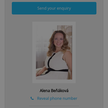
Send your enquiry
Google
Privacy Policy
ex_polls
.expats.cz
1 
add_logo_profile_modal_displayed
.expats.cz
1 
Alena Beňáková
Reveal phone number